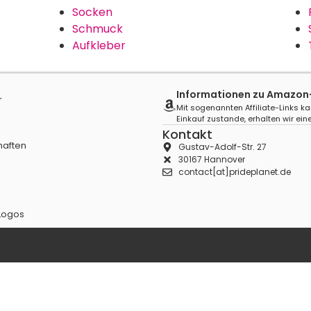
Socken
Schmuck
Aufkleber
Informationen zu Amazon-A
r
Mit sogenannten Affiliate-Links ka
Einkauf zustande, erhalten wir eine
Kontakt
haften
Gustav-Adolf-Str. 27
30167 Hannover
contact[at]prideplanet.de
Logos