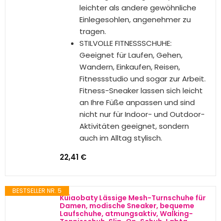
klassischem Schnürverschluss für
ein verstellbares Tragen, einfach
an- und auszuziehen.
Atmungsaktives Obermaterial:
Atmungsaktives Innenfutter und
Mesh-Obermaterial sorgen für
schnelleres Trocknen, lassen Ihre
Füße frei atmungsaktiv und
bequem.
35,99 €
BESTSELLER NR. 3
Harry Potter Pride-Geldbörse, Braun
Brieftasche mit mehreren
Abteilungen für Kredit- oder
Personalausweise
Innenfach mit Reißverschluss