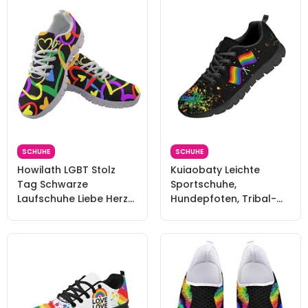
rutschfest, Lgbt Love is
Regenbogen-Flagge
Love, 39 EU
LGBT Gay Pride Flags
Love Heart, 42.5 EU
SCHUHE
SCHUHE
Howilath LGBT Stolz
Kuiaobaty Leichte
Tag Schwarze
Sportschuhe,
Laufschuhe Liebe Herz
Hundepfoten, Tribal-
Trainer Agender Tag
Streifen, Totenköpfe,
Sportschuhe Bequeme
bequeme
Turnschuhe für Damen
Arbeitstrainer, niedriger
Männer EU 45
Schnitt, Lgbt Pride
Regenbogen-Flagge,
43.5 EU