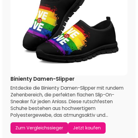
Freizeit Stilvolle
Streifen LGBT Lässige
Bequeme Leichte
Slip-On-Schuhe Leichte
Jogging Trainer Flache
und atmungsaktive
Turnschuhe
Mesh-Schuhe, EU37
SCHUHE
SCHUHE
Dolyues Rainbow LGBT
HUGS IDEA Laufschuhe
Gay Pride Print Damen
zum Schnüren von
Casual Slip On
Turnschuhen,
Sneakers, Bequeme
atmungsaktive Mesh-
Leichte Sport Outdoor
Turnschuhe für den
Sportschuhe
täglichen Sport,
Fitnessstudio, Fitness,
Regenbogenzähne