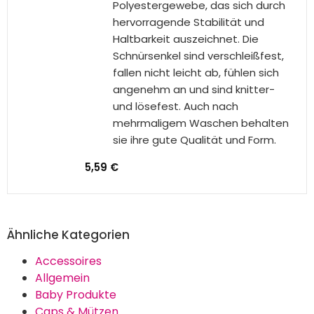
Set mit ausreichender Menge
deckt Ihren täglichen Bedarf ab. So
können Sie verschiedene Schuhe
mit diesen schönen Schnürsenkeln
schmücken.
Material und Qualität:Unsere
Schnürsenkel sind aus
hochwertigem Polyester gefertigt.
Das Material ist leicht, bequem,
robust und langlebig. Sie brechen
nicht leicht, verblassen auch nicht
schnell und können wiederholt
gewaschen werden.
4,99 €
BESTSELLER NR. 10
2 Paar Bunte Schnürsenkel mit 17 PCS
Regenbogen Sticker Tattoo Stickers,