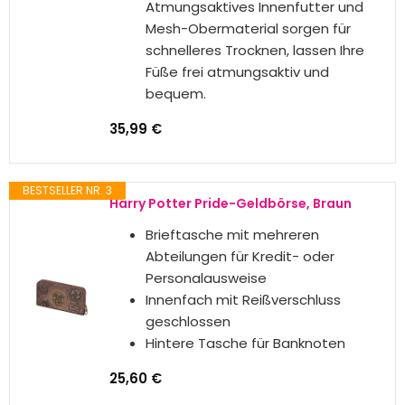
Polyestergewebe, das atmungsaktiv und…
Zum Vergleichssieger
Jetzt kaufen
BESTSELLER NR. 1
Pride.Direct® Trans Schnürsenkel | LGBT
Accessoires | Accessoires | Merch |
Rainbow Shoelaces | LGBTQ+ | Pride
🏳️‍⚧️ Transsexuelle Schnürsenkel
sind eine tolle Option für alle, die
mehr Farbe und Ausdruck zu Ihrem
Look hinzufügen wollen. Mit den
verschiedenen Elementen der
transsexuellen Flagge können Sie
lebendige und moderne Details in
Ihre Outfits hinzufügen. Hier ist
warum Sie diese Schnürsenkel in
Betracht ziehen sollten: