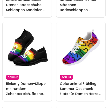
Damen Badeschuhe
Mädchen
Schlappen Sandalen
Badeschlappen
Sommerschuhe
Sommer Hausschuh
Strandschuhe Slipper
rutschfest und Leicht
Regenbogen Graffiti
Strand Slippers
(Regenbogen Graffiti,
Karikatur Dusch
36/37 EU, SD9030)
Badeschuhe Weiche
Flache Strand Sandalen
27 Regenbogen
SCHUHE
SCHUHE
Binienty Damen-Slipper
Coloranimal Frühling
mit rundem
Sommer Geschenk
Zehenbereich, flache
Flats für Damen Herren
Slip-On-Sneaker, LGBT,
Laufen Walking
patriotischer Schuh,
Sneakers,