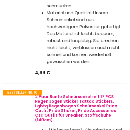
Regenbogenfarben sind aus
hochwertigen Materialien gefertigt
und auf Langlebigkeit ausgelegt.
Die robuste Konstruktion sorgt
dafür, dass sie nicht ausfransen
oder leicht brechen, was sie zu
einer zuverlässigen Wahl für den
Alltag macht
Einfach zu schnüren und zu binden:
Das flache Design dieser Bunte
Schnürsenkel erleichtert das
Schnüren und Binden und sorgt für
einen sicheren Sitz Ihrer Schuhe.
Egal, ob Sie laufen, gehen oder
einfach Ihren Alltag verbringen,
diese Schnürsenkel bleiben an Ort
und Stelle und sorgen dafür, dass
Ihre Schuhe gut sitzen