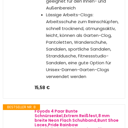
Rutschfestigkeit. Zungen-Mesh-
Panel-Design erhöht die
Atmungsaktivität erheblich. Die
dicke Zehenkappe schützt Ihre
Zehen die ganze Zeit und ist daher
sehr geeignet für den Innen- und
Außenbereich.
Vielseitig einsetzbar: Dieser lässige
Sneaker eignet sich für Indoor- und
Outdoor-Aktivitäten im Frühling,
Sommer, Herbst und Winter.
Perfekt für jede Freizeitkleidung,
Slip-On-Mesh-Sneaker, Anzug für
Damen, Teenager, Mädchen,
Fitnessstudio, Outdoor-Sport,
Fitness, Laufen, athletisch, Reisen,
Freizeitarbeit, lange Steharbeit.
18,00 €