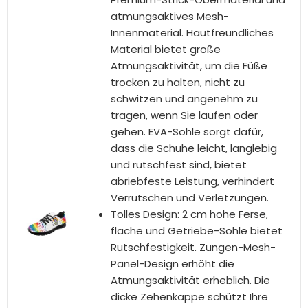
BESTSELLER NR. 5
Kuiaobaty Lässige Mesh-Turnschuhe für
Damen, modische Sneaker, bequeme
Laufschuhe, atmungsaktiv, Walking-
Tennisschuh, Slip-On-Schuh, Lgbtq
Pride, 42 EU
❈【Leicht und bequem】 Nicht
durch Schuhspitze gebunden, Slip
on Mesh Schuhe mit einer Pull Tab
zum An- und Ausziehen leicht
anzuziehen; Gute Dehnung
ermöglicht dem Fuß sicheren Sitz,
ohne zu schleifen Füße;
atmungsaktiv und leicht bieten
große Freiheit und Komfort.
💘【Feature】: 2 Zentimeter Höhe
Flach, rutschfeste Sohle kann den
Aufprall gleichmäßig verteilen und
die Belastung der Füße reduzieren.