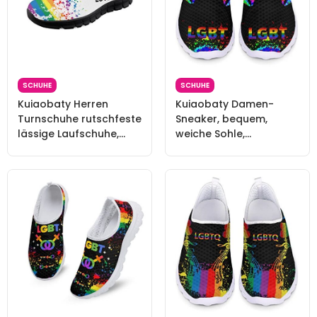
SCHUHE
SCHUHE
Kuiaobaty Herren
Kuiaobaty Damen-
Turnschuhe rutschfeste
Sneaker, bequem,
lässige Laufschuhe,
weiche Sohle,
Farbkunst,
Schmetterling, Sugar
atmungsaktiv,
Skull, Sternen-Druck,
athletische Walking-
leicht, Sneaker,
Sneaker mit Memory-
Mädchen, Laufschuhe,
Schaum, Rainbow Pride,
Lgbt Pride, 35.5 EU
44.5 EU