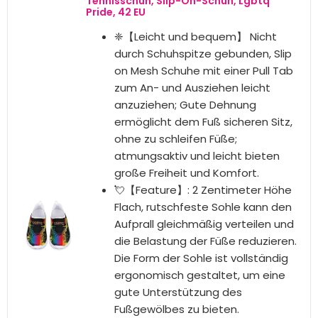
geschlossen
Hintere Tasche für Banknoten
25,60 €
BESTSELLER NR. 4
Regenbogen-Schuhe, Regenbogen-
Turnschuhe im Freien for Damen,
Leichter Modus, Bunte Sportschuhe,
Straßenmode, Dicke Sohle, Laufschuhe
(Color : Blue, Size : 38 EU)
TRAINERMATERIAL: Gummisohle +
hochwertiges, atmungsaktives
Obermaterial, leichte, rutschfeste
Laufsohle mit hochwertigen,
verschleißfesten Materialien;
Langlebiger Hipster-Rundkopf mit
Anti-Kollisions-Design,
gleichmäßig, bequem und schön.
KOMFORTABLE SNEAKERS: Weiches