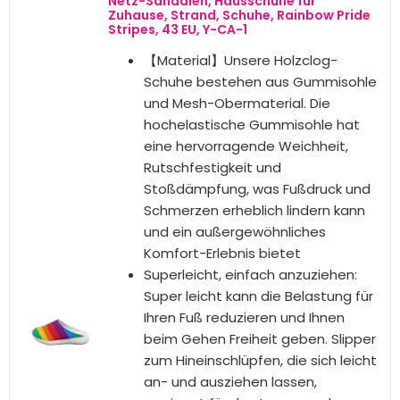
Rainbow Pride, 42 EU
Atmungsaktiv und bequem: Mesh-
Obermaterial + EVA-Sohle,
Premium-Strick-Obermaterial und
atmungsaktives Mesh-
Innenmaterial. Hautfreundliches
Material bietet große
Atmungsaktivität, um die Füße
trocken zu halten, nicht zu
schwitzen und angenehm zu
tragen, wenn Sie laufen oder
gehen. EVA-Sohle sorgt dafür,
dass die Schuhe leicht, langlebig
und rutschfest sind, bietet
abriebfeste Leistung, verhindert
Verrutschen und Verletzungen.
Tolles Design: 2 cm hohe Ferse,
flache und Getriebe-Sohle bietet