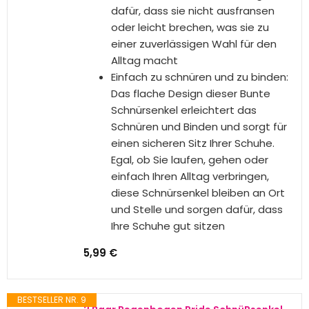
Ihren Fuß reduzieren und Ihnen
beim Gehen Freiheit geben. Slipper
zum Hineinschlüpfen, die sich leicht
an- und ausziehen lassen,
geeignet für den Innen- und
Außenbereich
Lässige Arbeits-Clogs:
Arbeitsschuhe zum Reinschlüpfen,
schnell trocknend, atmungsaktiv,
leicht, können als Garten-Clog,
Pantoletten, Wanderschuhe,
Sandalen, sportliche Sandalen,
Stranddusche, Fitnessstudio-
Sandalen, eine gute Option für
Unisex-Damen-Garten-Clogs
verwendet werden
15,58 €