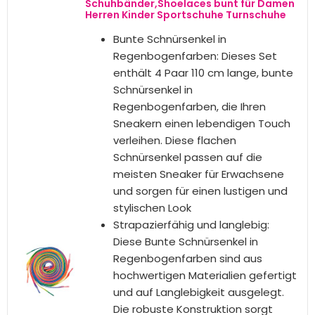
BESTSELLER NR. 7
HUGS IDEA Unisex-Garten-Clogs für
Herren und Damen, Pantoletten, Clogs,
Netz-Sandalen, Hausschuhe für
Zuhause, Strand, Schuhe, Rainbow Pride
Stripes, 43 EU, Y-CA-1
【Material】Unsere Holzclog-
Schuhe bestehen aus Gummisohle
und Mesh-Obermaterial. Die
hochelastische Gummisohle hat
eine hervorragende Weichheit,
Rutschfestigkeit und
Stoßdämpfung, was Fußdruck und
Schmerzen erheblich lindern kann
und ein außergewöhnliches
Komfort-Erlebnis bietet
Superleicht, einfach anzuziehen:
Super leicht kann die Belastung für