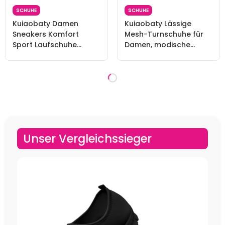
SCHUHE
SCHUHE
Kuiaobaty Damen
Kuiaobaty Lässige
Sneakers Komfort
Mesh-Turnschuhe für
Sport Laufschuhe
Damen, modische
Atmungsaktiv Mesh
Sneaker, bequeme
Walking Sneakers
Laufschuhe,
Casual Loafer Sommer
atmungsaktiv, Walking-
Clogs, LGBT Pride, 42 EU
Tennisschuh, Slip-On-
Schuh, Lgbtq Pride, 42.5
EU
SCHUHE
SCHUHE
Howilath LGBT Pride
POLERO
Rainbow Love Pattern
Regenbogenschuhe für
Damen Laufschuhe
Damen Herren Bunte