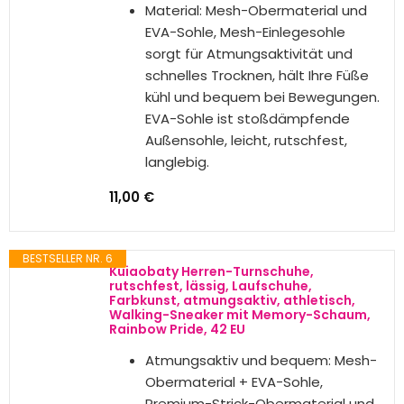
Futter mit bequemem und
weichem Stoff, nicht stickig und
nicht an den Füßen klebend,
atmungsaktiver, gedämpfter und
leichter als andere gewöhnliche
Einlegesohlen, angenehmer zu
tragen.
STILVOLLE FITNESSSCHUHE:
Geeignet für Laufen, Gehen,
Wandern, Einkaufen, Reisen,
Fitnessstudio und sogar zur Arbeit.
Fitness-Sneaker lassen sich leicht
an Ihre Füße anpassen und sind
nicht nur für Indoor- und Outdoor-
Aktivitäten geeignet, sondern
auch im Alltag stylisch.
22,41 €