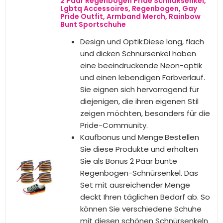
BESTSELLER NR. 8
Foyods 4 Paar Bunte
Schnürsenkel,Extrem Reißfest,8 mm
breite Neon Flach Schuhband,Bunt Shoe
Laces,Pride Rainbow
Schuhbänder,Shoelaces bunt für Damen
Herren Kinder Sportschuhe Turnschuhe
Bunte Schnürsenkel in
Regenbogenfarben: Dieses Set
enthält 4 Paar 110 cm lange, bunte
Schnürsenkel in
Regenbogenfarben, die Ihren
Sneakern einen lebendigen Touch
verleihen. Diese flachen
Schnürsenkel passen auf die
meisten Sneaker für Erwachsene
und sorgen für einen lustigen und
stylischen Look
Strapazierfähig und langlebig:
Diese Bunte Schnürsenkel in