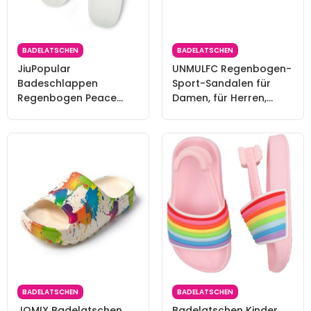
BADELATSCHEN
BADELATSCHEN
JiuPopular
UNMULFC Regenbogen-
Badeschlappen
Sport-Sandalen für
Regenbogen Peace
Damen, für Herren,
Love Slider für Damen
Pride Month LGBTQ+,
und Herren rutschfeste
Paraden, Queer, Party,
Slides, Weißer Stil, 39 EU
niedlich, Y2K, Kawaii,
ästhetische Sandalen,
Dusch-Hausschuhe, für
drinnen und draußen,
Strand,
BADELATSCHEN
BADELATSCHEN
JOMIX Badelatschen
Badelatschen Kinder