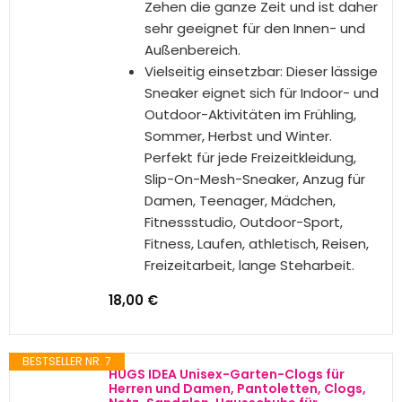
Die Form der Sohle ist vollständig
ergonomisch gestaltet, um eine
gute Unterstützung des
Fußgewölbes zu bieten.
Material: Mesh-Obermaterial und
EVA-Sohle, Mesh-Einlegesohle
sorgt für Atmungsaktivität und
schnelles Trocknen, hält Ihre Füße
kühl und bequem bei Bewegungen.
EVA-Sohle ist stoßdämpfende
Außensohle, leicht, rutschfest,
langlebig.
11,00 €
BESTSELLER NR. 6
Kuiaobaty Herren-Turnschuhe,
rutschfest, lässig, Laufschuhe,
Farbkunst, atmungsaktiv, athletisch,
Walking-Sneaker mit Memory-Schaum,