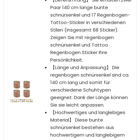
5,99 €
BESTSELLER NR. 9
2 Paar Regenbogen Pride SchnüRsenkel,
Lgbtq Accessoires, Regenbogen, Gay
Pride Outfit, Armband Merch, Rainbow
Bunt Sportschuhe
Design und Optik:Diese lang, flach
und dicken Schnürsenkel haben
eine beeindruckende Neon-optik
und einen lebendigen Farbverlauf.
Sie eignen sich hervorragend für
diejenigen, die ihren eigenen Stil
zeigen möchten, besonders für die
Pride-Community.
Kaufbonus und Menge:Bestellen
Sie diese Produkte und erhalten
Sie als Bonus 2 Paar bunte
Regenbogen-Schnürsenkel. Das