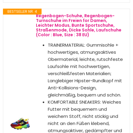
🏳️‍⚧️ Hergestellt aus robustem
Material sind diese langlebig
🏳️‍⚧️ Einzigartiges Design mit
farbenfrohem Pride-Trans-Flagge
Motiv - Ideal um mehr
Individualität zu zeigen;
6,99 €
BESTSELLER NR. 2
SCRAWLGOD Damen Sneakers
Atmungsaktiv Mesh Flats Zahnarzt
Schuhe Schnürschuh Sport Schuhe,
Rainbow Pride, 43 1/3 EU
Material: EVA-Sohle + Mesh-
Obermaterial, bequem und
atmungsaktiv
【Verstellbare Schnürung】: Diese
Wanderschuhe Design mit