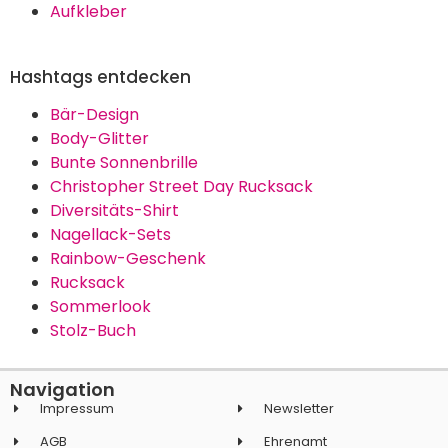
【Hochwertiges und langlebiges
Material】 Diese bunte
schnürsenkel bestehen aus
hochwertigem und langlebigem
Polyestergewebe, das sich durch
hervorragende Stabilität und
Haltbarkeit auszeichnet. Die
Schnürsenkel sind verschleißfest,
fallen nicht leicht ab, fühlen sich
angenehm an und sind knitter-
und lösefest. Auch nach
mehrmaligem Waschen behalten
sie ihre gute Qualität und Form.
5,59 €
Ähnliche Kategorien