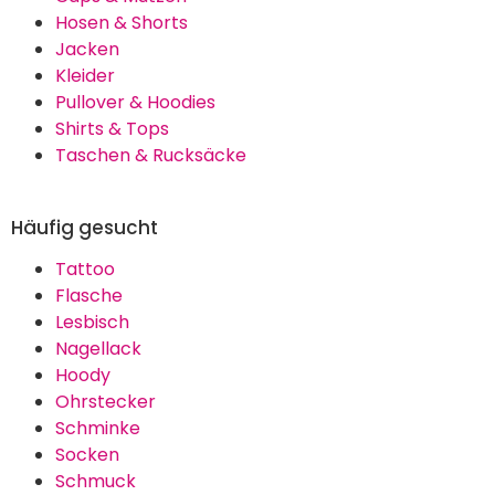
Lgbtq Regenbogen Schnürsenkel Pride
Outfit Pride Sticker, Pride Accessoires
Csd Outfit für Sneaker, Stoffschuhe
(140cm)
【Lieferumfang】 Sie erhalten zwei
Paar 140 cm lange bunte
schnürsenkel und 17 Regenbogen-
Tattoo-Sticker in verschiedenen
Stilen (insgesamt 68 Sticker).
Zeigen Sie mit regenbogen
schnürsenkel und Tattoo
Regenbogen Sticker Ihre
Persönlichkeit.
【Länge und Anpassung】 Die
regenbogen schnürsenkel sind ca.
140 cm lang und somit für
verschiedene Schuhtypen
geeignet. Dank der Länge können
Sie sie leicht anpassen.