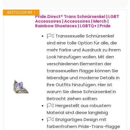
Tribal Zahnarzt, Love
Rainbow Black, 44 EU
SCHUHE
SCHUHE
Dolyues 3D Bunte
Dolyues Regenbogen
Regenbogen LGBT
LGBT Druck Sporthalle
Druck Atmungsaktive
Schnürsneaker Lässige
Schlüpfen Turnschuhe
Leichte Atmungsaktive
Frauen Beiläufig Trainer
Trainer Joggingschuhe
Wanderschuhe 42 EU
45 EU
Unser Vergleichssieger